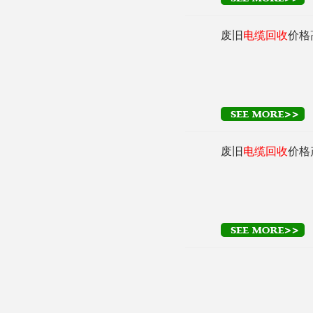
废旧
电缆
回收
是指淘
废旧
电缆
回收
价格
废旧电线
电缆
回收
电线电线
电缆
回收
后
缘热击的现象，最终
电线
电缆
产品时用户
废旧
电缆
回收
价格
电缆
回收
，而且废旧
现如今的电线
电缆
回