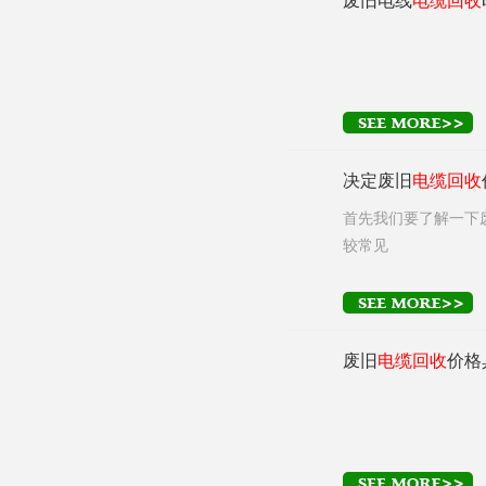
废旧电线
电缆
回收
我们生活中一些废旧
决定废旧
电缆
回收
回收
各废旧电">
废旧
电缆
线
回收
各
首先我们要了解一下
较常见
严重的雾霾天气再次
取经济的高速发展，
废旧
电缆
回收
价格